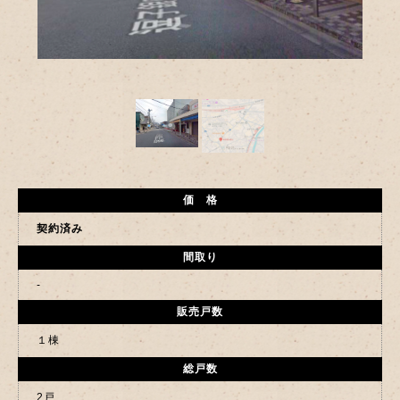
価 格
契約済み
間取り
-
販売戸数
１棟
総戸数
2戸