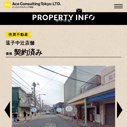
PROPERTY INFO
物件情報
売買不動産
逗子中辻店舗
契約済み
価格