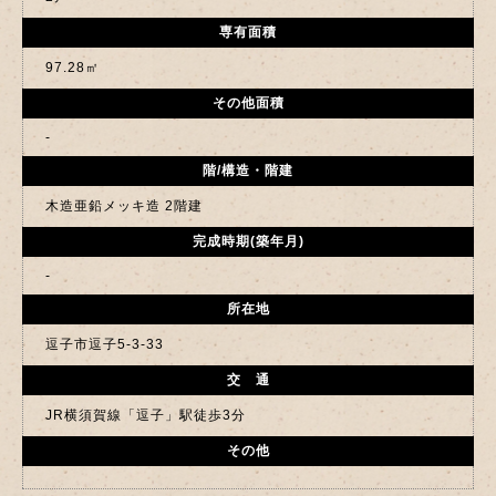
専有面積
97.28㎡
その他面積
-
階/構造・階建
木造亜鉛メッキ造 2階建
完成時期(築年月)
-
所在地
逗子市逗子5-3-33
交 通
JR横須賀線「逗子」駅徒歩3分
その他